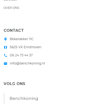
OVER ONS
CONTACT
Bekerakker 11C
room
5625 VX Eindhoven
map
06 24 73 44 37
call
info@benchkoning.nl
mail
VOLG ONS
Benchkoning