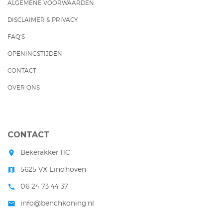
ALGEMENE VOORWAARDEN
DISCLAIMER & PRIVACY
FAQ'S
OPENINGSTIJDEN
CONTACT
OVER ONS
CONTACT
Bekerakker 11C
room
5625 VX Eindhoven
map
06 24 73 44 37
call
info@benchkoning.nl
mail