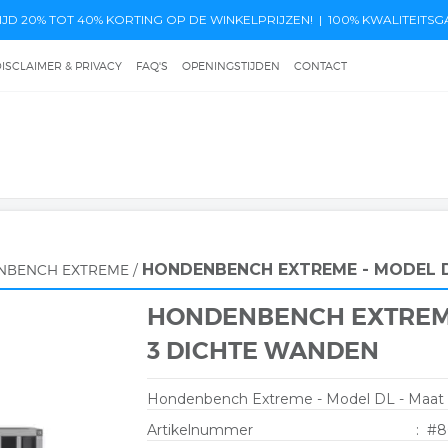
JD 20% TOT 40% KORTING OP DE WINKELPRIJZEN! |
100% KWALITEITSGA
ISCLAIMER & PRIVACY
FAQ'S
OPENINGSTIJDEN
CONTACT
HONDENBENCH EXTREME - MODEL D
NBENCH EXTREME
/
HONDENBENCH EXTREME 
3 DICHTE WANDEN
Hondenbench Extreme - Model DL - Maat 
Artikelnummer
:
#8