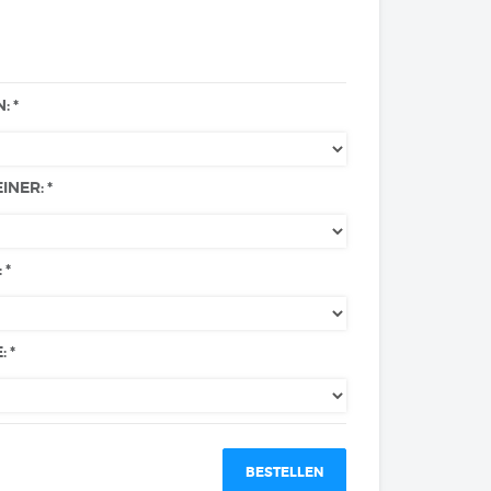
 *
NER: *
 *
 *
BESTELLEN