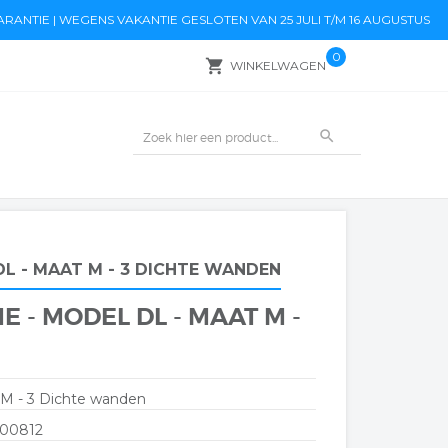
RANTIE | WEGENS VAKANTIE GESLOTEN VAN 25 JULI T/M 16 AUGUSTUS
0
local_grocery_store
WINKELWAGEN
search
L - MAAT M - 3 DICHTE WANDEN
- MODEL DL - MAAT M -
M - 3 Dichte wanden
00812