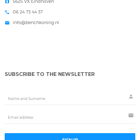
5625 VX Eindhoven
map
06 24 73 44 37
call
info@benchkoning.nl
mail
SUBSCRIBE TO THE NEWSLETTER
person
mail
SIGN UP