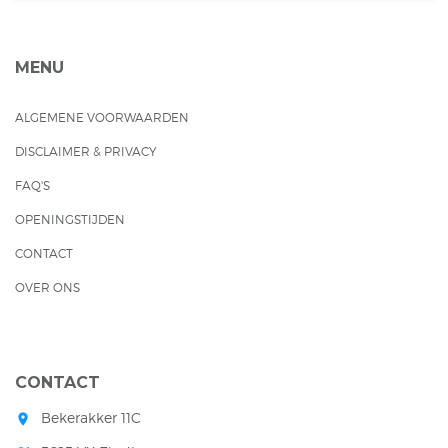
MENU
ALGEMENE VOORWAARDEN
DISCLAIMER & PRIVACY
FAQ'S
OPENINGSTIJDEN
CONTACT
OVER ONS
CONTACT
Bekerakker 11C
room