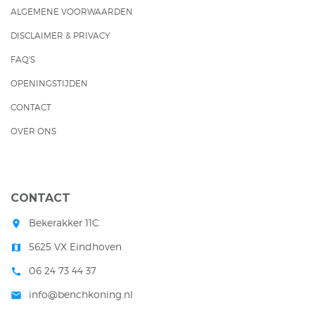
ALGEMENE VOORWAARDEN
DISCLAIMER & PRIVACY
FAQ'S
OPENINGSTIJDEN
CONTACT
OVER ONS
CONTACT
Bekerakker 11C
room
5625 VX Eindhoven
map
06 24 73 44 37
call
info@benchkoning.nl
mail