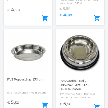
Inklapbaar - 350ML
8,99
4,
€
€
99
4,
€
99
shopping_cart
shopping_cart
RVS Puppyschaal (30 cm)
RVS Voerbak Belly -
Drinkbak - Anti-Slip -
Diverse Maten
RVS Puppyschaal - Maat: 30 cm
RVS Voerbak Belly - Drinkbak -
Anti-Slip - Diverse Maten
5,
€
50
5,
shopping_cart
€
50
shopping_cart