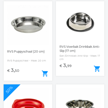
RVS Voerbak Drinkbak Anti-
Slip (17 cm)
RVS Puppyschaal (20 cm)
Eet-/Drinkbak Anti-Slip - Maat: 17
cm
RVS Puppyschaal - Maat: 20 cm
3,
€
99
shopping_cart
3,
€
50
shopping_cart
50%