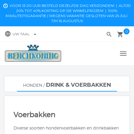
VOOR 13.00 UUR BESTELD DEZELFDE DAG VERZONDEN! | ALTIJD
20% TOT 40% KORTING OP DE WINKELPRIJZEN! |
100% 
KWALITEITSGARANTIE | WEGENS VAKANTIE GESLOTEN VAN 25 JULI 
T/M 16 AUGUSTUS
0
language
search
local_grocery_store
arrow_drop_down
UW TAAL
TOGG
NAVI
DRINK & VOERBAKKEN
HONDEN
/
Voerbakken
Diverse soorten hondenvoerbakken en drinkbakken