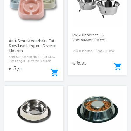
RVS Dinnerset + 2
Voerbakken (16 cm)
Anti-Schrok Voerbak - Eat
Slow Live Longer - Diverse
Kleuren
RVS Dinnerset - Maat: 16 cm
Anti-Schrok Voerbak - Eat Slow
6,
Live Longer - Diverse Kleuren
€
95
shopping_cart
5,
€
99
shopping_cart