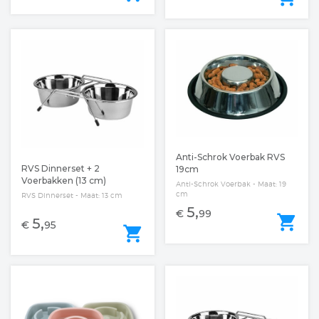
Anti-Schrok Voerbak RVS
RVS Dinnerset + 2
19cm
Voerbakken (13 cm)
Anti-Schrok Voerbak - Maat: 19
cm
RVS Dinnerset - Maat: 13 cm
5,
€
99
shopping_cart
5,
€
95
shopping_cart