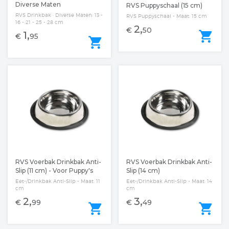
Diverse Maten
RVS Puppyschaal (15 cm)
RVS Drinkbak · Diverse Maten: 13 -
RVS Puppyschaal - Maat: 15 cm
16 - 21 - 25 - 28 cm
2,
€
50
shopping_cart
1,
€
95
shopping_cart
RVS Voerbak Drinkbak Anti-
RVS Voerbak Drinkbak Anti-
Slip (11 cm) - Voor Puppy's
Slip (14 cm)
Eet-/Drinkbak Anti-Slip - Maat: 11
Eet-/Drinkbak Anti-Slip - Maat: 14
cm
cm
2,
3,
€
99
€
49
shopping_cart
shopping_cart