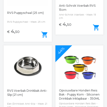
Anti-Schrok Voerbak RVS
15cm
RVS Puppyschaal (25 cm)
Anti-Schrok Voerbak - Maat: 15
cm
RVS Puppyschaal - Maat: 25 cm
4,
€
50
shopping_cart
4,
€
50
shopping_cart
44%
Opvouwbare Honden Reis
RVS Voerbak Drinkbak Anti-
Bak - Puppy Kom - Siliconen
Slip (21 cm)
Drinkbak Inklapbaar - 350ML
Opvouwbare Honden Reis Bak -
Eet-/Drinkbak Anti-Slip - Maat: 21
Puppy Kom - Siliconen Drinkbak
cm