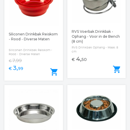
RVS Voerbak Drinkbak -
Siliconen Drinkbak Reiskom
Ophang - Voor in de Bench
- Rood - Diverse Maten
(8 cm)
RVS Drinkbak Ophang - Maat: 8
Siliconen Drinkbak Reiskom -
cm
Rood - Diverse Maten
4,
€
50
7,99
€
3,
shopping_cart
€
99
shopping_cart