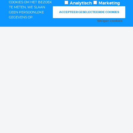
COOKIES OM HET BEZOEK
Analytisch
Marketing
TE METEN, WE SLAAN
GEEN PERSOONLIJKE
ACCEPTEER GESELECTEERDE COOKIES
GEGEVENS OP.
MENU
Weiger cookies
ALGEMENE VOORWAARDEN
DISCLAIMER & PRIVACY
FAQ'S
OPENINGSTIJDEN
CONTACT
OVER ONS
CONTACT
Bekerakker 11C
room