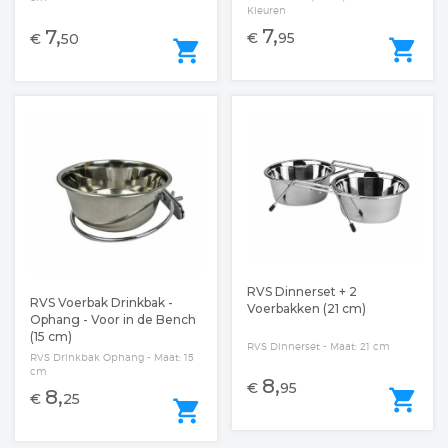
Kleuren
7,
7,
€
95
€
50
shopping_cart
shopping_cart
RVS Dinnerset + 2
RVS Voerbak Drinkbak -
Voerbakken (21 cm)
Ophang - Voor in de Bench
(15 cm)
RVS Dinnerset - Maat: 21 cm
RVS Drinkbak Ophang - Maat: 15
cm
8,
€
95
shopping_cart
8,
€
25
shopping_cart