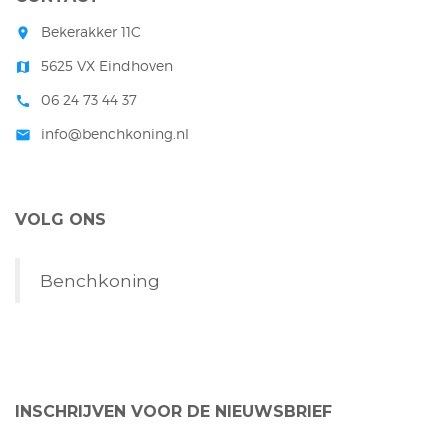
Bekerakker 11C
room
5625 VX Eindhoven
map
06 24 73 44 37
call
info@benchkoning.nl
mail
VOLG ONS
Benchkoning
INSCHRIJVEN VOOR DE NIEUWSBRIEF