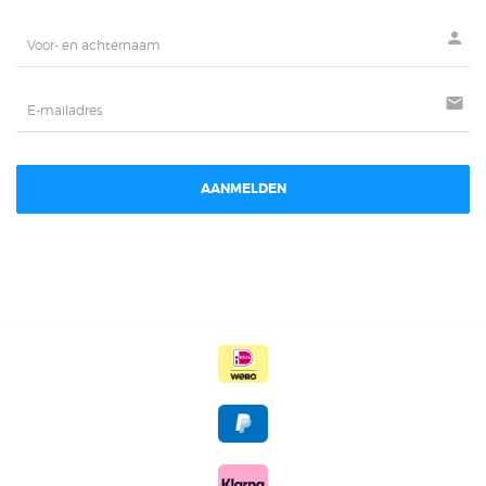
person
mail
AANMELDEN