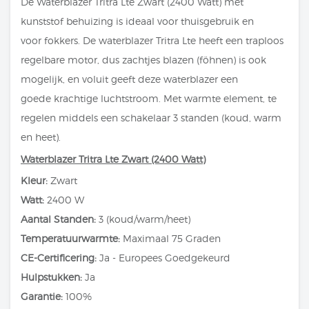
De Waterblazer Tritra Lte Zwart (2400 Watt) met
kunststof behuizing is ideaal voor thuisgebruik en
voor fokkers. De waterblazer Tritra Lte heeft een traploos
regelbare motor, dus zachtjes blazen (föhnen) is ook
mogelijk, en voluit geeft deze waterblazer een
goede krachtige luchtstroom. Met warmte element, te
regelen middels een schakelaar 3 standen (koud, warm
en heet).
Waterblazer Tritra Lte Zwart (2400 Watt)
Kleur:
Zwart
Watt:
2400 W
Aantal Standen:
3 (koud/warm/heet)
Temperatuurwarmte:
Maximaal 75 Graden
CE-Certificering:
Ja - Europees Goedgekeurd
Hulpstukken:
Ja
Garantie:
100%