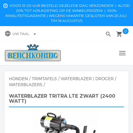
VOOR 13.00 UUR BESTELD DEZELFDE DAG VERZONDEN! | ALTIJD
20% TOT 40% KORTING OP DE WINKELPRIJZEN! |
100% 
KWALITEITSGARANTIE | WEGENS VAKANTIE GESLOTEN VAN 25 JULI 
T/M 16 AUGUSTUS
0
language
search
local_grocery_store
arrow_drop_down
UW TAAL
TOGG
NAVI
HONDEN
/
TRIMTAFELS
/
WATERBLAZER | DROGER
/
WATERBLAZERS
/
WATERBLAZER TRITRA LTE ZWART (2400
WATT)